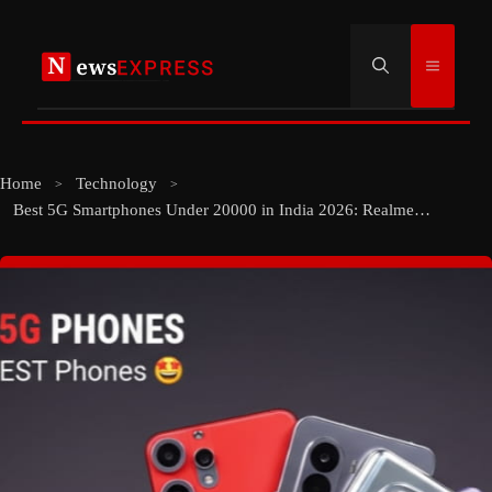
Skip
to
Menu
content
Home
Technology
Best 5G Smartphones Under 20000 in India 2026: Realme P4X, Motorola G67, OPPO K13, Infinix GT30, Samsung A35 Full Details