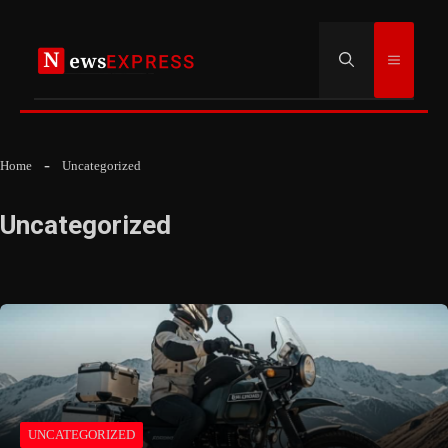
Skip
to
Menu
content
Home
Uncategorized
Uncategorized
UNCATEGORIZED