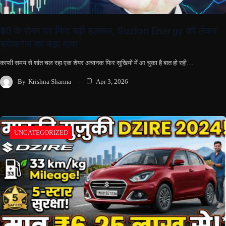
₹40 के शेयर पर फिर बढ़ी हलचल, Suzlon Energy को लेकर
ब्रोकरेज का बड़ा दावा
काफी समय से शांत चल रहा एक शेयर अचानक फिर सुखियों में आ चुका है बात हो रही…
By
Krishna Sharma
Apr 3, 2026
UNCATEGORIZED