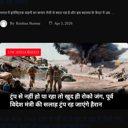
ही बढ़ी डिमांड
भारत में इलेक्ट्रिक वाहनों का बाजार तेजी से बदल रहा है और इस बदलाव के केंद्र में अब…
By
Krishna Sharma
Apr 3, 2026
UNCATEGORIZED
Iran War Stop: ट्रंप से नहीं हो पा रहा तो खुद ही रोको जंग,
पूर्व विदेश मंत्री की सलाह ट्रंप रह जाएंगे हैरान