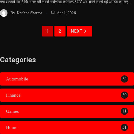
क्या आपको पता हैं कि भारत की सबसे भरोसेमंद कॉम्पैक्ट SUV अब अपने सबसे बड़े अपडेट के लिए…
By
Krishna Sharma
Apr 1, 2026
1
2
NEXT
Categories
Automobile
52
Finance
39
Games
11
Home
31