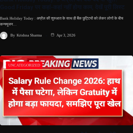
Good Friday पर कहां-कहां नहीं होगा काम, देखें पूरी लिस्ट
Bank Holiday Today : अप्रैल की शुरुआत के साथ ही बैंक छुट्टियों को लेकर लोगों के बीच
कन्फ्यूजन…
By
Krishna Sharma
Apr 3, 2026
UNCATEGORIZED