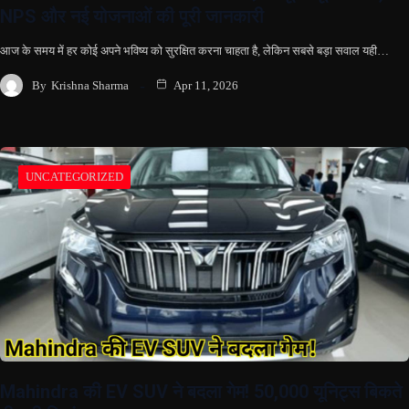
NPS और नई योजनाओं की पूरी जानकारी
आज के समय में हर कोई अपने भविष्य को सुरक्षित करना चाहता है, लेकिन सबसे बड़ा सवाल यही…
By
Krishna Sharma
Apr 11, 2026
UNCATEGORIZED
Mahindra की EV SUV ने बदला गेम! 50,000 यूनिट्स बिकते