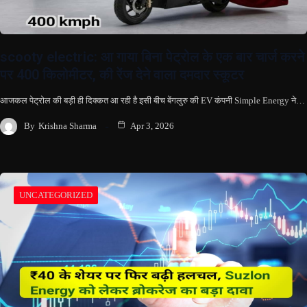
scooty electric: आ गाया बिना पेट्रोल के एक बार चार्ज करने
पर 400 किलोमीटर, की रेंज देने वाला दमदार स्कूटर
आजकल पेट्रोल की बड़ी ही दिक्कत आ रही है इसी बीच बेंगलुरु की EV कंपनी Simple Energy ने…
By
Krishna Sharma
Apr 3, 2026
UNCATEGORIZED