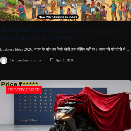
गाँव में शुरू करें ये 5 दमदार Business Ideas 2026: इन
व्यापार के आगे सरकारी नौकरी Fail
Business Ideas 2026: भारत के गाँव अब सिर्फ खेती तक सीमित नहीं रहे। आज वही गाँव तेजी से…
By
Krishna Sharma
Apr 3, 2026
UNCATEGORIZED