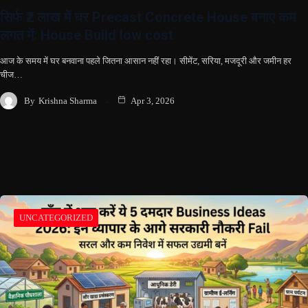
सिर्फ ₹2 लाख में घर Precast Concrete House बनाए कम
लगत में: House Build low cost
आज के समय में घर बनवाना पहले जितना आसान नहीं रहा। सीमेंट, सरिया, मजदूरी और जमीन हर
चीज…
By
Krishna Sharma
Apr 3, 2026
UNCATEGORIZED