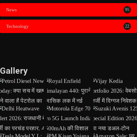
News
95
Technology
22
Gallery