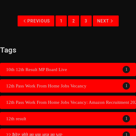
PREVIOUS
1
2
3
NEXT
Tags
10th 12th Result MP Board Live
1
12th Pass Work From Home Jobs Vecancy
1
12th Pass Work From Home Jobs Vecancy: Amazon Recruitment 20
12th result
1
22 कैरेट सोने का भाव आज का MP
1