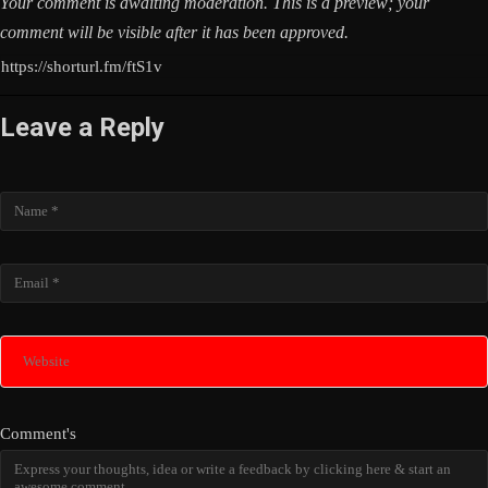
Your comment is awaiting moderation. This is a preview; your
comment will be visible after it has been approved.
https://shorturl.fm/ftS1v
Leave a Reply
Name
Email
Website
Comment's