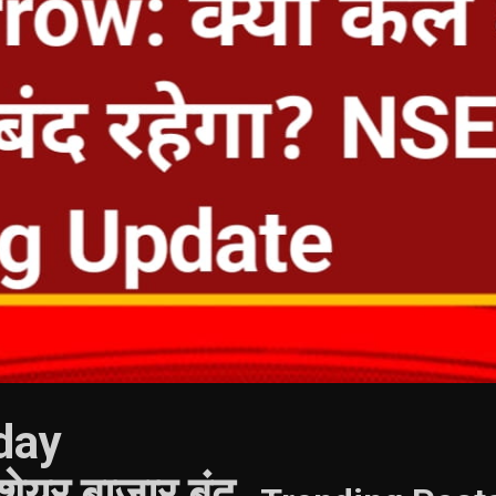
day
ेयर बाजार बंद