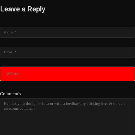
Leave a Reply
Name
Email
Website
Comment's