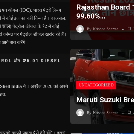
Rajasthan Board 
डियन ऑयल (IOC), भारत पेट्रोलियम
99.60%…
 में कोई इजाफा नहीं किया है। दरअसल,
4 साल)
पेट्रोल-डीजल के रेट में कोई
By
Krishna Sharma
ी कीमत पर पेट्रोल-डीजल खरीद रहे हैं।
हम आगे बात करेंगे।
TROL और ₹25.01 DIESEL
UNCATEGORIZED
Shell India
ने 1 अप्रैल 2026 को अपने
हत:
Maruti Suzuki B
By
Krishna Sharma
पको काफी ज्यादा पैसे देने होंगे। इससे