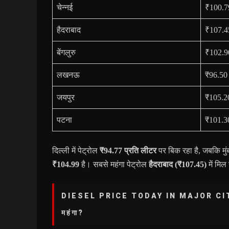
चेन्नई
₹100.7
हैदराबाद
₹107.4
बेंगलुरु
₹102.9
लखनऊ
₹96.50 
जयपुर
₹105.20
पटना
₹101.30
दिल्ली में पेट्रोल
₹94.77 प्रति लीटर
पर बिक रहा है, जबकि मुंब
₹104.99
है। सबसे महंगा पेट्रोल
हैदराबाद (₹107.45)
में मिल
DIESEL PRICE TODAY IN MAJOR CITIES
महंगा?