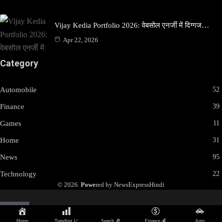
Vijay Kedia Portfolio 2026: वेबसोल एनर्जी में दिग्गज…
Apr 22, 2026
Category
Automobile
52
Finance
39
Games
11
Home
31
News
95
Technology
22
© 2026.
Powe
red by NewsExpressHindi
🌙
Home
Trending 📈
Search 🔎
Finance 💰
Auto