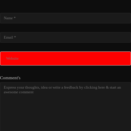
Name
Email
Website
Comment's