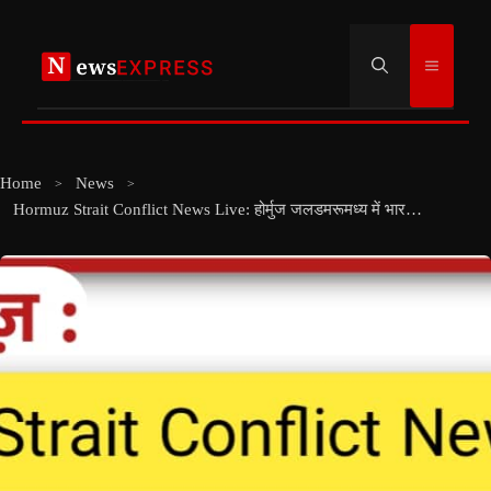
Skip
to
Menu
content
Home
News
Hormuz Strait Conflict News Live: होर्मुज जलडमरूमध्य में भारतीय जहाज पर ईरान की फायरिंग! विदेश मंत्रालय ने राजदूत को किया तलब