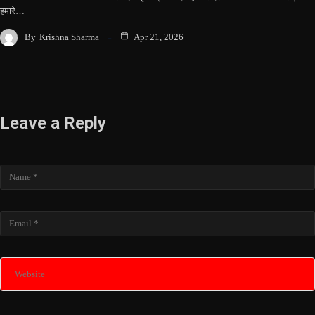
हमारे…
By
Krishna Sharma
Apr 21, 2026
Leave a Reply
Name
Email
Website