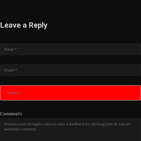
Leave a Reply
Name
Email
Website
Comment's