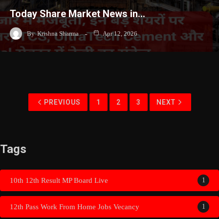
Today Share Market News in…
By
Krishna Sharma
Apr 12, 2026
PREVIOUS
1
2
3
NEXT
Tags
10th 12th Result MP Board Live
1
12th Pass Work From Home Jobs Vecancy
1