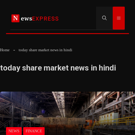
Skip
to
Menu
content
Home
today share market news in hindi
today share market news in hindi
NEWS
FINANCE