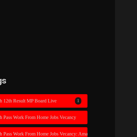
gs
h 12th Result MP Board Live
1
th Pass Work From Home Jobs Vecancy
1
th Pass Work From Home Jobs Vecancy: Amazon Recruitment 2026