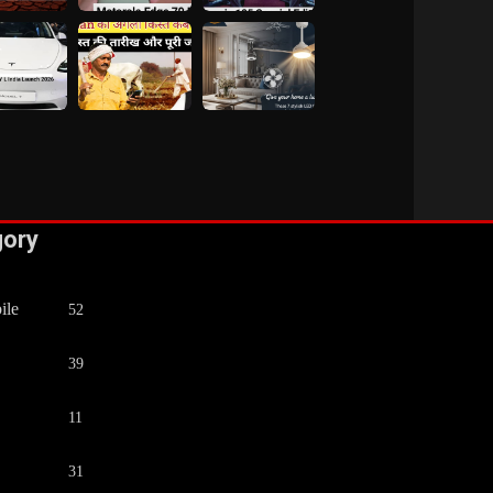
gory
ile
52
39
11
31