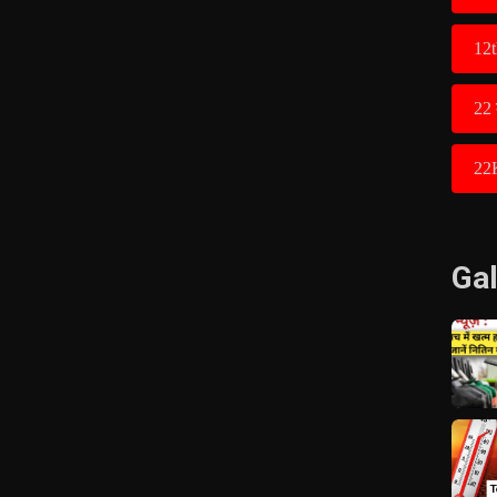
12t
22 
22
Gal