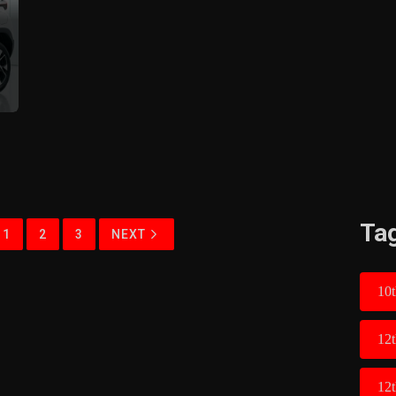
Ta
1
2
3
NEXT
10t
12
12