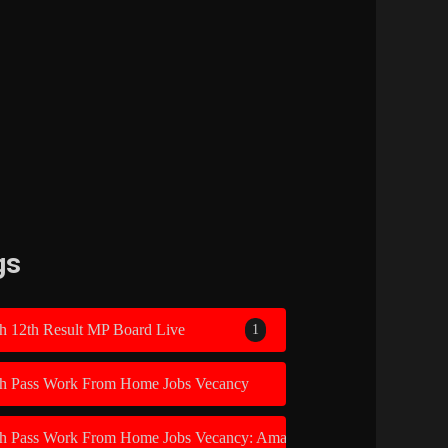
gs
h 12th Result MP Board Live
1
th Pass Work From Home Jobs Vecancy
1
th Pass Work From Home Jobs Vecancy: Amazon Recruitment 2026