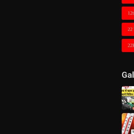
12t
22 
22
Gal