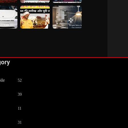
gory
ile
52
39
11
31