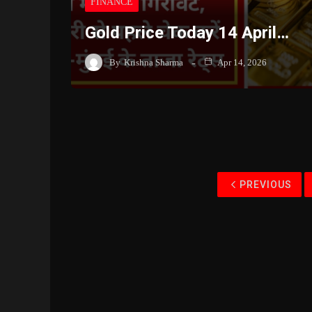
FINANCE
Gold Price Today 14 April…
By
Krishna Sharma
Apr 14, 2026
PREVIOUS