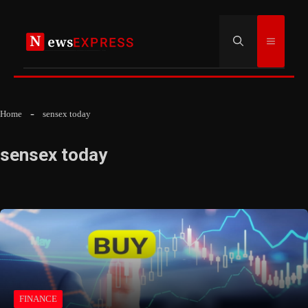
Skip
to
Menu
content
Home
sensex today
sensex today
FINANCE