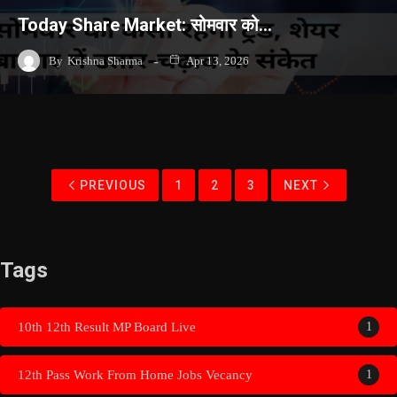
Today Share Market: सोमवार को…
By
Krishna Sharma
Apr 13, 2026
PREVIOUS
1
2
3
NEXT
Tags
10th 12th Result MP Board Live
1
12th Pass Work From Home Jobs Vecancy
1