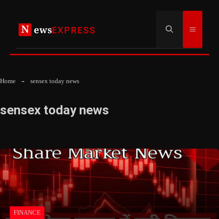
Skip
to
Menu
content
Home
sensex today news
sensex today news
FINANCE