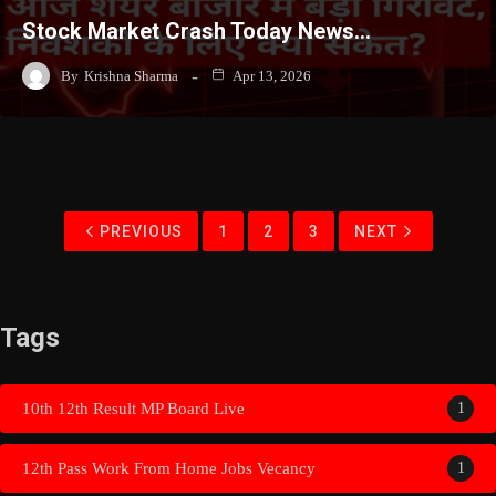
Stock Market Crash Today News…
By
Krishna Sharma
Apr 13, 2026
PREVIOUS
1
2
3
NEXT
Tags
10th 12th Result MP Board Live
1
12th Pass Work From Home Jobs Vecancy
1