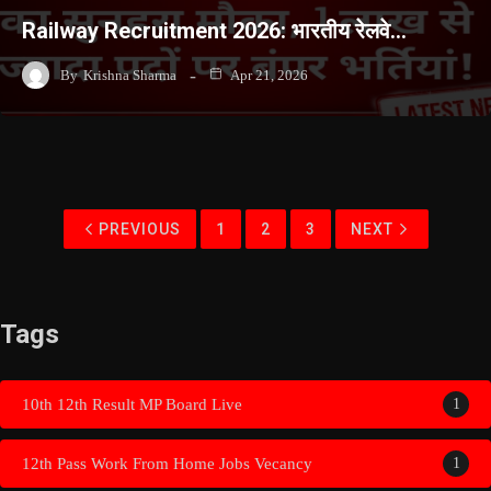
Railway Recruitment 2026: भारतीय रेलवे…
By
Krishna Sharma
Apr 21, 2026
PREVIOUS
1
2
3
NEXT
Tags
10th 12th Result MP Board Live
1
12th Pass Work From Home Jobs Vecancy
1