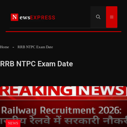
Skip
to
Menu
content
Home
RRB NTPC Exam Date
RRB NTPC Exam Date
NEWS