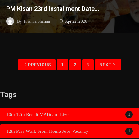
PM Kisan 23rd Installment Date…
By
Krishna Sharma
Apr 22, 2026
PREVIOUS
1
2
3
NEXT
Tags
10th 12th Result MP Board Live
1
12th Pass Work From Home Jobs Vecancy
1