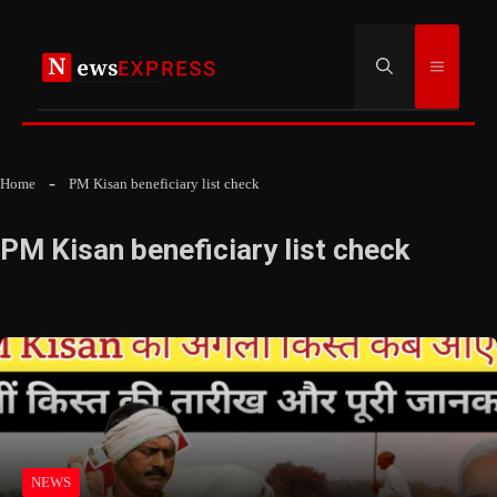
Skip
to
Menu
content
Home
PM Kisan beneficiary list check
PM Kisan beneficiary list check
NEWS