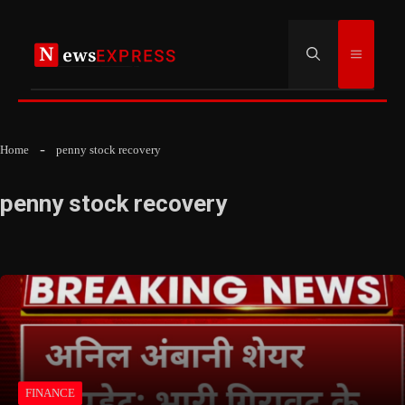
Skip
to
Menu
content
Home
penny stock recovery
penny stock recovery
FINANCE