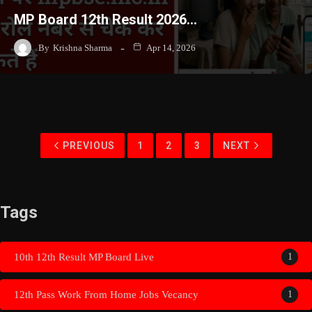
MP Board 12th Result 2026…
By
Krishna Sharma
Apr 14, 2026
PREVIOUS
1
2
3
NEXT
Tags
10th 12th Result MP Board Live
1
12th Pass Work From Home Jobs Vecancy
1