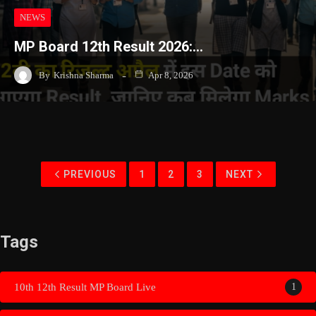
NEWS
MP Board 12th Result 2026:…
By
Krishna Sharma
Apr 8, 2026
PREVIOUS
1
2
3
NEXT
Tags
10th 12th Result MP Board Live
1