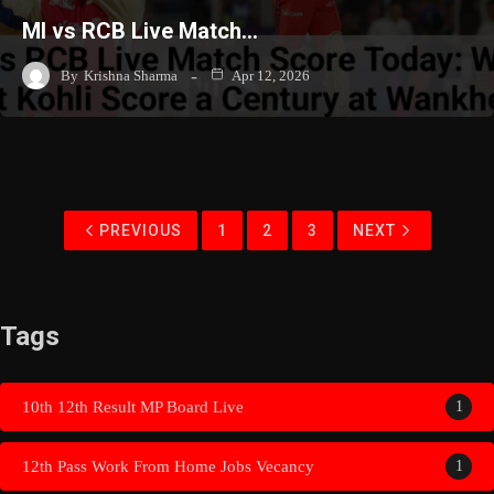
MI vs RCB Live Match…
By
Krishna Sharma
Apr 12, 2026
PREVIOUS
1
2
3
NEXT
Tags
10th 12th Result MP Board Live
1
12th Pass Work From Home Jobs Vecancy
1