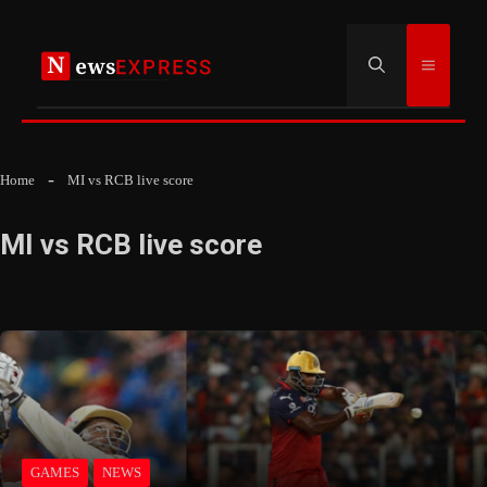
Skip
to
Menu
content
Home
MI vs RCB live score
MI vs RCB live score
GAMES
NEWS