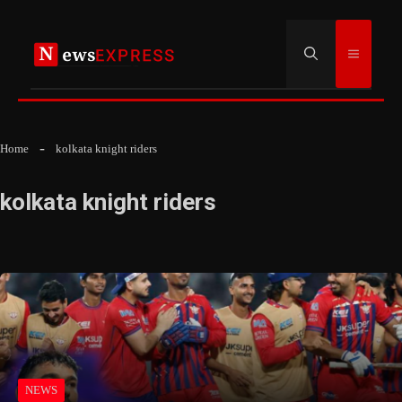
Skip
to
Menu
content
Home
kolkata knight riders
kolkata knight riders
NEWS