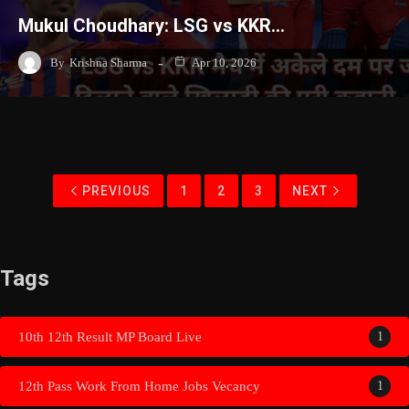
Mukul Choudhary: LSG vs KKR…
By
Krishna Sharma
Apr 10, 2026
PREVIOUS
1
2
3
NEXT
Tags
10th 12th Result MP Board Live
1
12th Pass Work From Home Jobs Vecancy
1