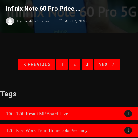
Infinix Note 60 Pro Price:…
By
Krishna Sharma
Apr 12, 2026
PREVIOUS
1
2
3
NEXT
Tags
10th 12th Result MP Board Live
1
12th Pass Work From Home Jobs Vecancy
1