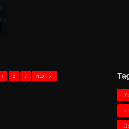
Ta
1
2
3
NEXT
10t
12
12