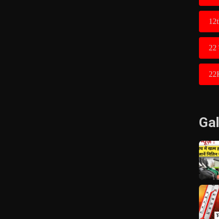
12t
22 
22
Gal