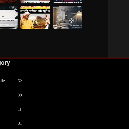
gory
ile
52
39
11
31