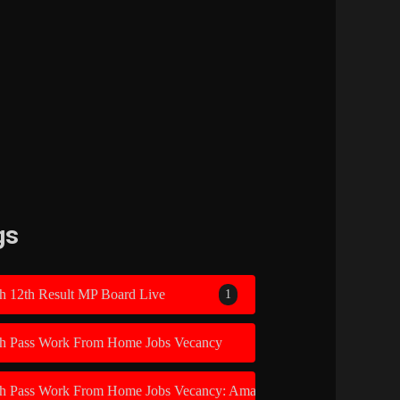
gs
h 12th Result MP Board Live
1
th Pass Work From Home Jobs Vecancy
1
th Pass Work From Home Jobs Vecancy: Amazon Recruitment 2026