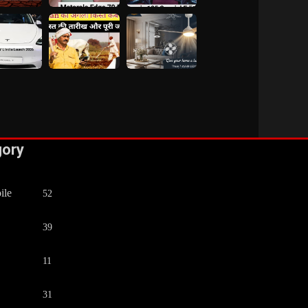
gory
ile
52
39
11
31