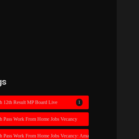
gs
h 12th Result MP Board Live
1
th Pass Work From Home Jobs Vecancy
1
th Pass Work From Home Jobs Vecancy: Amazon Recruitment 2026