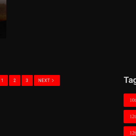
Ta
1
2
3
NEXT
10t
12
12