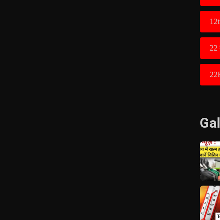
12t
22 
22
Gal