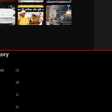
gory
ile
52
39
11
31