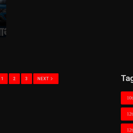
Ta
1
2
3
NEXT
10t
12
12