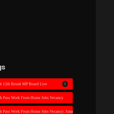
gs
h 12th Result MP Board Live
1
th Pass Work From Home Jobs Vecancy
1
th Pass Work From Home Jobs Vecancy: Amazon Recruitment 2026