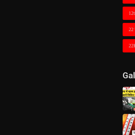
12t
22 
22
Gal