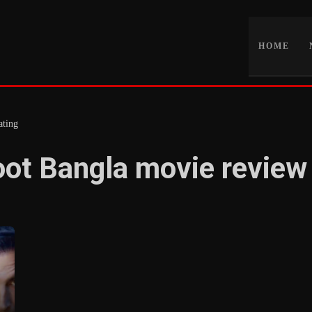
HOME
ating
t Bangla movie review 