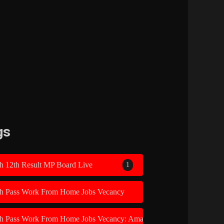
gs
h 12th Result MP Board Live
1
th Pass Work From Home Jobs Vecancy
1
th Pass Work From Home Jobs Vecancy: Amazon Recruitment 2026