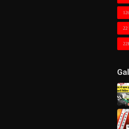
12t
22 
22
Gal