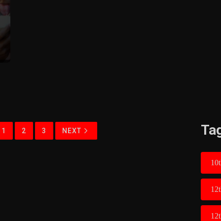
Ta
1
2
3
NEXT
10t
12
12