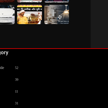
gory
ile
52
39
11
31