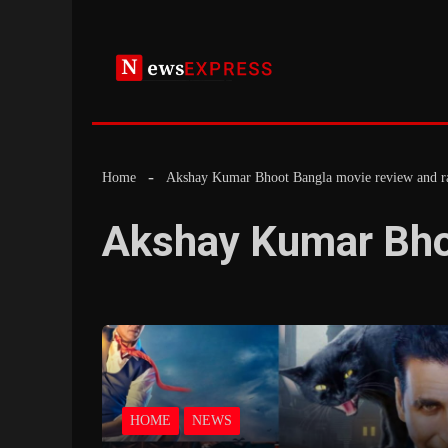
Skip
to
content
Home
Akshay Kumar Bhoot Bangla movie review and r
Akshay Kumar Bhoo
HOME
NEWS