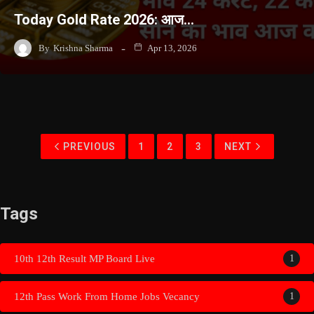
Today Gold Rate 2026: आज…
By
Krishna Sharma
Apr 13, 2026
PREVIOUS
1
2
3
NEXT
Tags
10th 12th Result MP Board Live
1
12th Pass Work From Home Jobs Vecancy
1