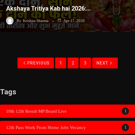
Akshaya Tritiya Kab hai 2026:…
By
Krishna Sharma
Apr 17, 2026
PREVIOUS
1
2
3
NEXT
Tags
10th 12th Result MP Board Live
1
12th Pass Work From Home Jobs Vecancy
1