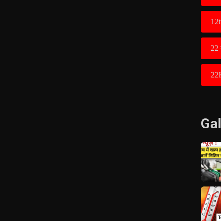
12t
22 
22
Gal