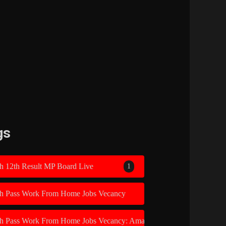
gs
h 12th Result MP Board Live
1
th Pass Work From Home Jobs Vecancy
1
th Pass Work From Home Jobs Vecancy: Amazon Recruitment 2026