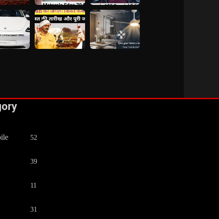
gory
ile
52
39
11
31