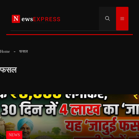
Skip
to
Menu
content
Home
फसल
फसल
NEWS