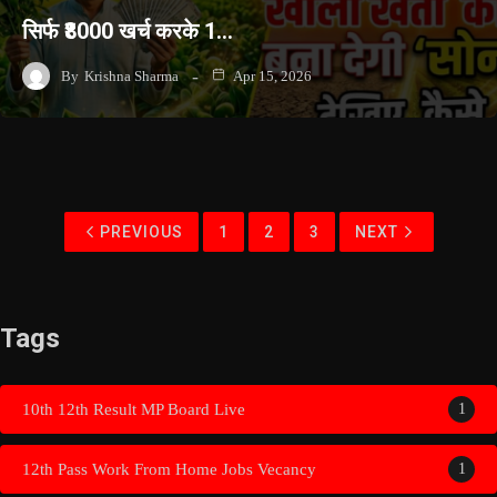
सिर्फ ₹8000 खर्च करके 1…
By
Krishna Sharma
Apr 15, 2026
PREVIOUS
1
2
3
NEXT
Tags
10th 12th Result MP Board Live
1
12th Pass Work From Home Jobs Vecancy
1